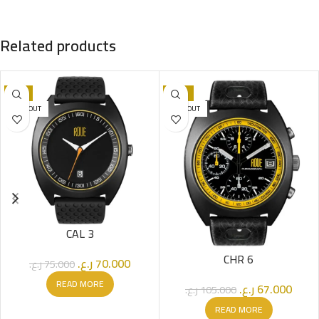
Related products
-7%
-36%
SOLD OUT
SOLD OUT
CAL 3
CHR 6
ر.ع.
70.000
ر.ع.
75.000
READ MORE
ر.ع.
67.000
ر.ع.
105.000
READ MORE