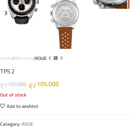
Home
Watches
ROUE
TPS 2
ر.ع.
105.000
ر.ع.
125.000
Out of stock
Add to wishlist
Category:
ROUE