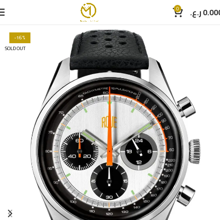
0
ر.ع.
0.00
-16%
SOLD OUT