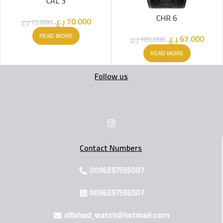
CAL 3
CHR 6
ر.ع.
70.000
ر.ع.
75.000
READ MORE
ر.ع.
67.000
ر.ع.
105.000
READ MORE
Follow us
Contact Numbers
0096897598007
0096897598007
alfahad_watch@hotmail.com