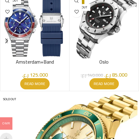
SOLD OUT
-39%
SOLD OUT
Amsterdam+Band
Oslo
ر.ع.
125.000
ر.ع.
85.000
ر.ع.
140.000
READ MORE
READ MORE
SOLD OUT
OMR