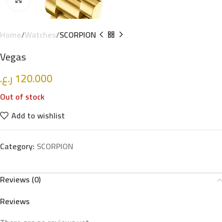
Click to enlarge
Home
Watches
SCORPION
Vegas
ر.ع.
120.000
Out of stock
Add to wishlist
Category:
SCORPION
Reviews (0)
Reviews