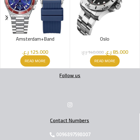
Amsterdam+Band
Oslo
ر.ع.
125.000
ر.ع.
85.000
ر.ع.
140.000
READ MORE
READ MORE
Follow us
Contact Numbers
0096897598007