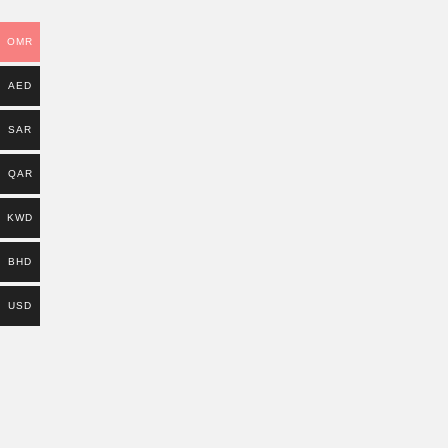
OMR
AED
SAR
QAR
KWD
BHD
USD