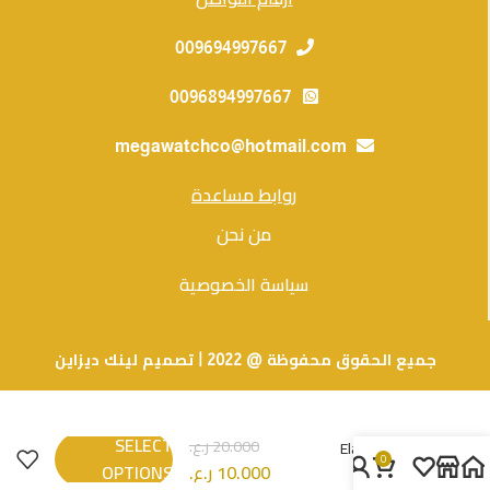
009694997667
0096894997667
megawatchco@hotmail.com
روابط مساعدة
من نحن
سياسة الخصوصية
جميع الحقوق محفوظة @ 2022 | تصميم لينك ديزاين
SELECT
20.000
ر.ع.
Elastic Loop
0
Pink
10.000
ر.ع.
OPTIONS