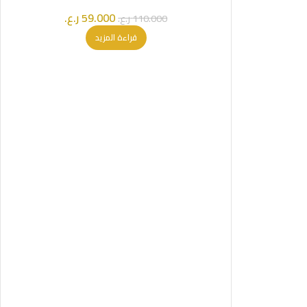
SOLD OUT
59.000
ر.ع.
110.000
ر.ع.
قراءة المزيد