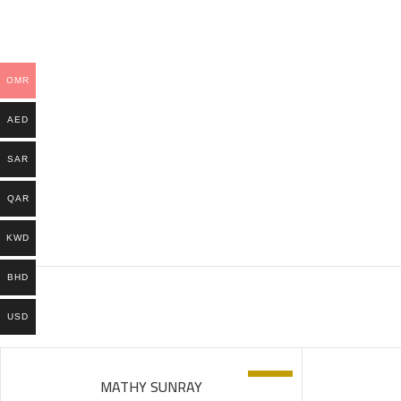
OMR
AED
SAR
QAR
KWD
BHD
USD
-46%
MATHY SUNRAY