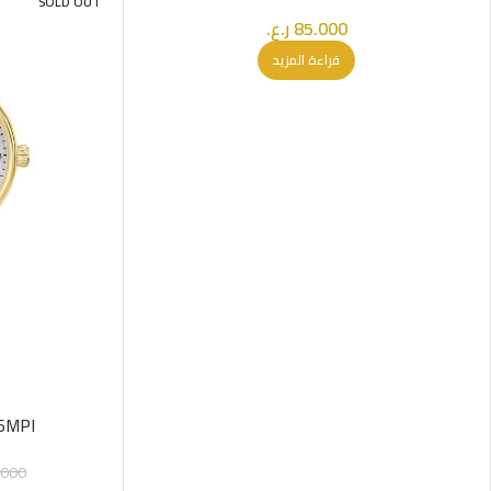
SOLD OUT
85.000
ر.ع.
قراءة المزيد
6MPI
.000