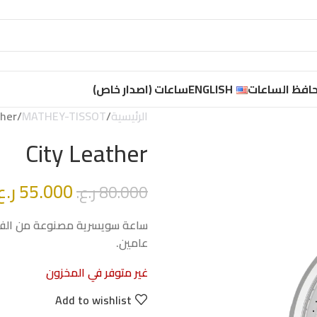
افظ الساعات
ENGLISH
ساعات (اصدار خاص)
الرئيسية
MATHEY-TISSOT
ther
City Leather
55.000
ر.ع
80.000
ر.ع.
ساعة سويسرية مصنوعة من الفول
عامين.
غير متوفر في المخزون
Add to wishlist