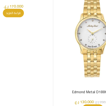
170.000
ر.ع.
قراءة المزيد
Edmond Metal D188
130.000
ر.ع.
260
ر.ع.