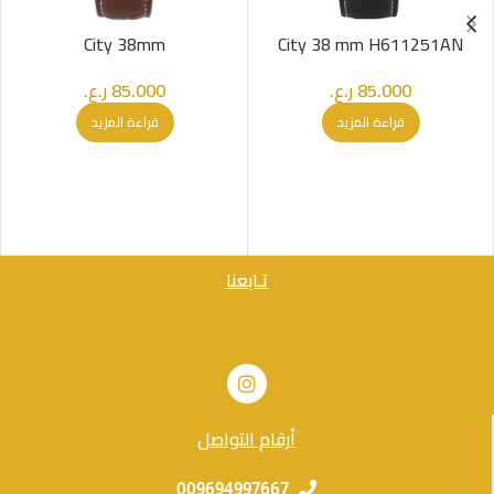
City 38mm
City 38 mm H611251AN
85.000
ر.ع.
85.000
ر.ع.
قراءة المزيد
قراءة المزيد
تـابعنا
أرقام التواصل
009694997667