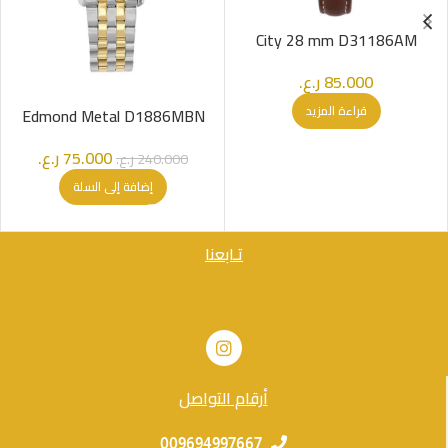
City 28 mm D31186AM
85.000
ر.ع.
قراءة المزيد
Edmond Metal D1886MBN
75.000
ر.ع.
240.000
ر.ع.
إضافة إلى السلة
تـابعنا
أرقام التواصل
009694997667