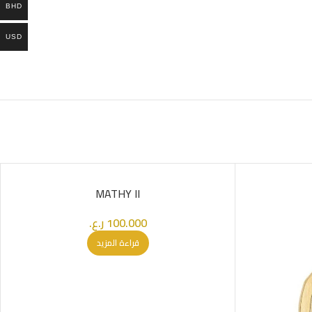
BHD
USD
SOLD OUT
MATHY II
100.000
ر.ع.
قراءة المزيد