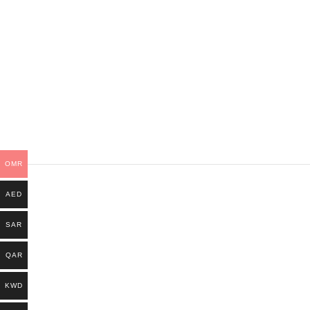
OMR
AED
SAR
QAR
KWD