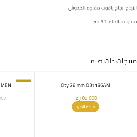
الزجاج: زجاج ياقوت مقاوم للخدوش
مقاومة الماء: 50 متر
منتجات ذات صلة
-69%
SOLD OUT
86MBN
City 28 mm D31186AM
85.000
ر.ع.
000
قراءة المزيد