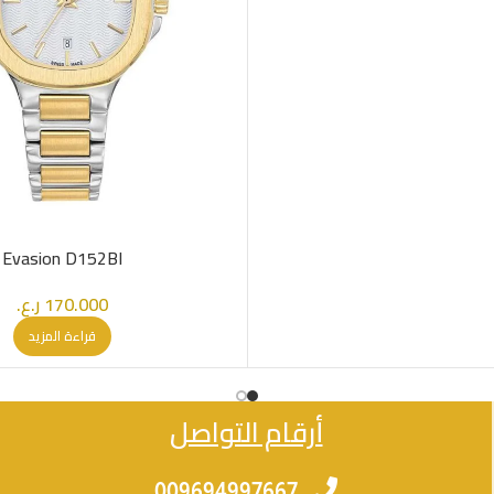
Evasion D152BI
170.000
ر.ع.
قراءة المزيد
أرقام التواصل
009694997667