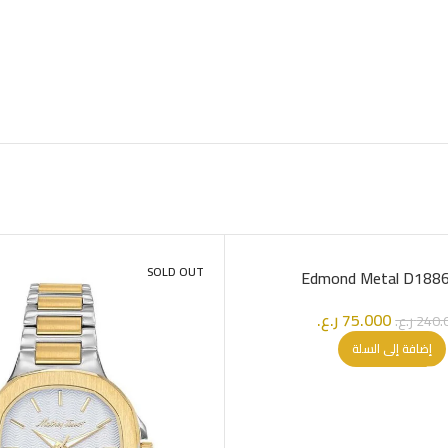
SOLD OUT
Edmond Metal D18
75.000
ر.ع.
240.
ر.ع.
إضافة إلى السلة