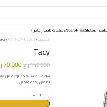
افظ الساعات
ENGLISH
ساعات (اصدار خاص)
الرئيسية
MATHEY-TISSOT
acy
Tacy
70.000
ر.
140.000
ر.ع.
ساعة سويسرية مصنوعة من الفولا
بضمان لمدة عامين.