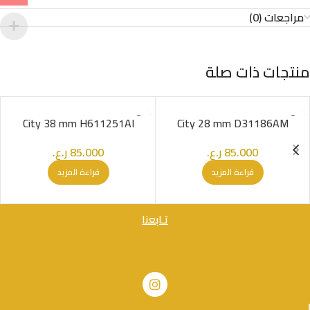
مراجعات (0)
منتجات ذات صلة
SOLD OUT
SOLD OUT
City 38 mm H611251AI
City 28 mm D31186AM
85.000
ر.ع.
85.000
ر.ع.
قراءة المزيد
قراءة المزيد
تـابعنا