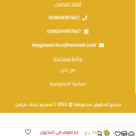
أرقام التواصل
009694997667
0096894997667
megawatchco@hotmail.com
روابط مساعدة
من نحن
سياسة الخصوصية
جميع الحقوق محفوظة @ 2022 | تصميم لينك ديزاين
145.000
ر.ع.
Ville
غير متوفر في المخزون
0